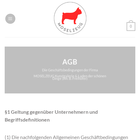
Zum
Inhalt
springen
0
AGB
Die Geschäftsbedingungen der Firma
MOSELZEUG Kunstgalerie & Laden der schönen
Dinge (Inh. B. Freihöfer)
§1 Geltung gegenüber Unternehmern und
Begriffsdefinitionen
(1) Die nachfolgenden Allgemeinen Geschäftbedingungen