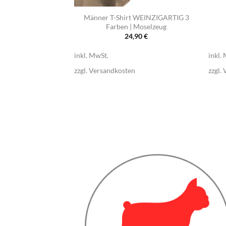
 Weinversteher |
Männer T-Shirt WEINZIGARTIG 3
elzeug
Farben | Moselzeug
,90
€
24,90
€
inkl. MwSt.
inkl.
n
zzgl.
Versandkosten
zzgl.