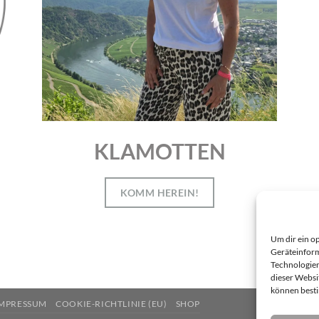
KLAMOTTEN
KOMM HEREIN!
Um dir ein o
Geräteinform
Technologien
dieser Websi
können best
MPRESSUM
COOKIE-RICHTLINIE (EU)
SHOP