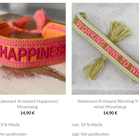
+
tatement Armband Happiness|
Statement Armband Working 9 
Moselzeug
wine| Moselzeug
14,90
€
14,90
€
 19 % MwSt.
inkl. 19 % MwSt.
Versandkosten
zzgl.
Versandkosten