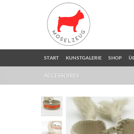
Zum
Inhalt
springen
START
KUNSTGALERIE
SHOP
Ü
ACCESSOIRES