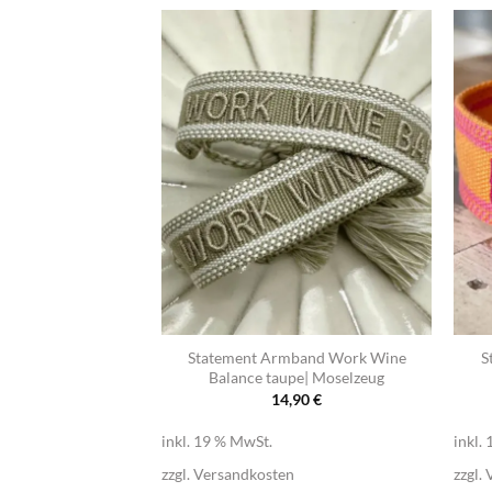
+
+
LZ Mädelskram |
Statement Armband Work Wine
S
elzeug
Balance taupe| Moselzeug
,90
€
14,90
€
inkl. 19 % MwSt.
inkl.
n
zzgl.
Versandkosten
zzgl.