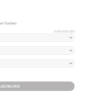
ier Farben
ZURÜCKSETZEN
eug Menge
WARENKORB