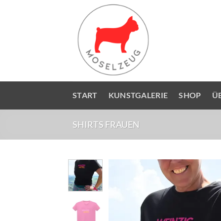
Zum
Inhalt
springen
START
KUNSTGALERIE
SHOP
Ü
SHIRTS FRAUEN