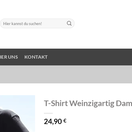
Suchen
nach:
BER UNS
KONTAKT
T-Shirt Weinzigartig Da
24,90
€