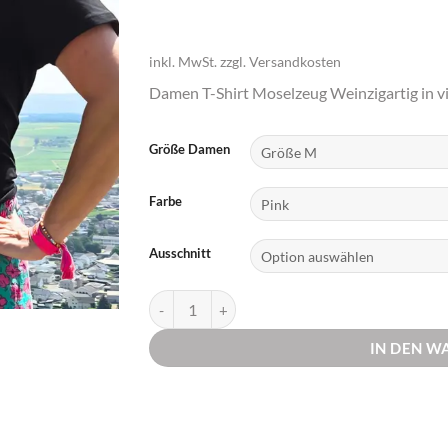
inkl. MwSt.
zzgl.
Versandkosten
Damen T-Shirt Moselzeug Weinzigartig in v
Größe Damen
Farbe
Ausschnitt
T-Shirt Weinzigartig Damen 4 Farben | Moselz
IN DEN 