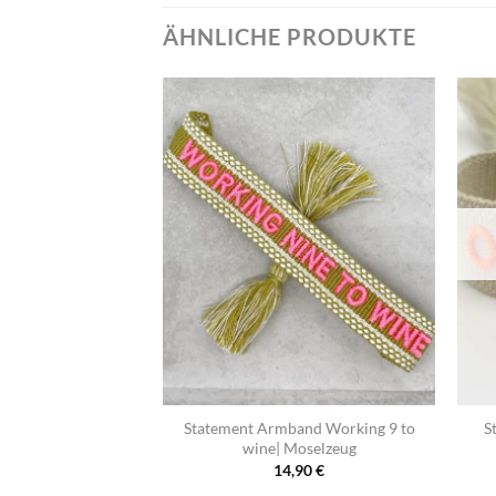
ÄHNLICHE PRODUKTE
+
+
band Good vibes|
Statement Armband Working 9 to
S
elzeug
wine| Moselzeug
,90
€
14,90
€