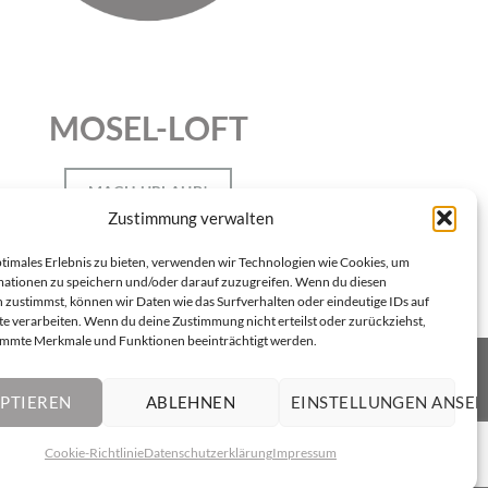
MOSEL-LOFT
MACH URLAUB!
Zustimmung verwalten
ptimales Erlebnis zu bieten, verwenden wir Technologien wie Cookies, um
ationen zu speichern und/oder darauf zuzugreifen. Wenn du diesen
 zustimmst, können wir Daten wie das Surfverhalten oder eindeutige IDs auf
te verarbeiten. Wenn du deine Zustimmung nicht erteilst oder zurückziehst,
immte Merkmale und Funktionen beeinträchtigt werden.
PTIEREN
ABLEHNEN
EINSTELLUNGEN ANSE
Cookie-Richtlinie
Datenschutzerklärung
Impressum