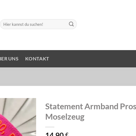
Suchen
nach:
BER UNS
KONTAKT
Statement Armband Pros
Moselzeug
14,90
€