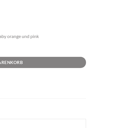
by orange und pink
lzeug Menge
WARENKORB