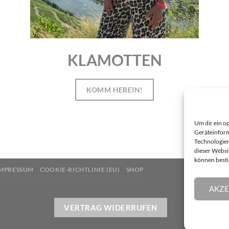
KLAMOTTEN
KOMM HEREIN!
Um dir ein o
Geräteinform
Technologien
dieser Websi
können best
MPRESSUM
COOKIE-RICHTLINIE (EU)
SHOP
AKZE
VERTRAG WIDERRUFEN