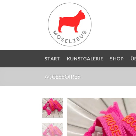
Zum
Inhalt
springen
START
KUNSTGALERIE
SHOP
Ü
ACCESSOIRES